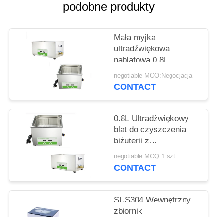
O
podobne produkty
WYCENĘ
Mała myjka
SITEMAP
ultradźwiękowa
nablatowa 0.8L
Ultradźwiękowy środek
negotiable MOQ:Negocjacja
PRIVACY
czyszczący do
CONTACT
laboratoryjnego
POLICY
wyświetlacza
cyfrowego
0.8L Ultradźwiękowy
blat do czyszczenia
biżuterii z
regulowanym zegarem
negotiable MOQ:1 szt.
CONTACT
SUS304 Wewnętrzny
zbiornik