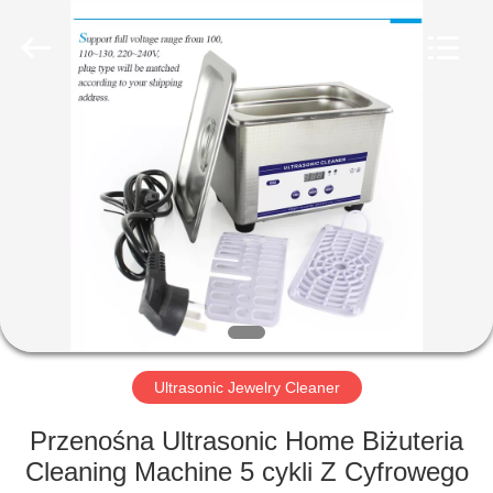
AG
Sonic
Technology
limited.
All
Rights
Reserved.
DOM
PRODUKTY
POKAZ
VR
O
NAS
Ultrasonic Jewelry Cleaner
Przenośna Ultrasonic Home Biżuteria
WYCIECZKA
Cleaning Machine 5 cykli Z Cyfrowego