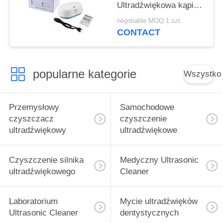
Ultradźwiękowa kąpiel
do protez 600 ml
negotiable MOQ:1 szt.
Maszyna do
CONTACT
czyszczenia biżuterii
popularne kategorie
Wszystko
Przemysłowy
Samochodowe
czyszczacz
czyszczenie
ultradźwiękowy
ultradźwiękowe
Czyszczenie silnika
Medyczny Ultrasonic
ultradźwiękowego
Cleaner
Laboratorium
Mycie ultradźwięków
Ultrasonic Cleaner
dentystycznych