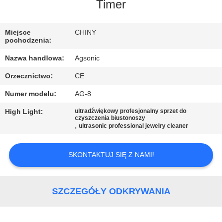
PO
Timer
FABRYCE
Miejsce
CHINY
pochodzenia:
KONTROLA
Nazwa handlowa:
Agsonic
JAKOŚCI
Orzecznictwo:
CE
Numer modelu:
AG-8
SKONTAKTUJ
SIĘ
High Light:
ultradźwiękowy profesjonalny sprzet do
czyszczenia biustonoszy
,
ultrasonic professional jewelry cleaner
Z
NAMI
SKONTAKTUJ SIĘ Z NAMI!
AKTUALNOŚCI
SZCZEGÓŁY ODKRYWANIA
POPROSIĆ