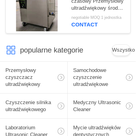
czasowy Przemysłowy
ultradźwiękowy środek
do czyszczenia części
negotiable MOQ:1 jednostka
60-litrowy zbiornik z
CONTACT
koszem
popularne kategorie
Wszystko
Przemysłowy
Samochodowe
czyszczacz
czyszczenie
ultradźwiękowy
ultradźwiękowe
Czyszczenie silnika
Medyczny Ultrasonic
ultradźwiękowego
Cleaner
Laboratorium
Mycie ultradźwięków
Ultrasonic Cleaner
dentystycznych