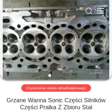
AG
Sonic
Technology
limited.
All
Rights
Reserved.
DOM
PRODUKTY
POKAZ
VR
O
NAS
Czyszczenie silnika ultradźwiękowego
Grzane Wanna Sonic Części Silników
WYCIECZKA
Części Pralka Z Zbioru Stal