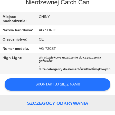
PO
Nierdzewnej Catch Can
FABRYCE
Miejsce
CHINY
pochodzenia:
KONTROLA
Nazwa handlowa:
AG SONIC
JAKOŚCI
Orzecznictwo:
CE
Numer modelu:
AG-720ST
SKONTAKTUJ
SIĘ
High Light:
ultradźwiękowe urządzenie do czyszczenia
gaźników
,
Z
duże detergenty do elementów ultradźwiękowych
NAMI
SKONTAKTUJ SIĘ Z NAMI!
AKTUALNOŚCI
SZCZEGÓŁY ODKRYWANIA
POPROSIĆ