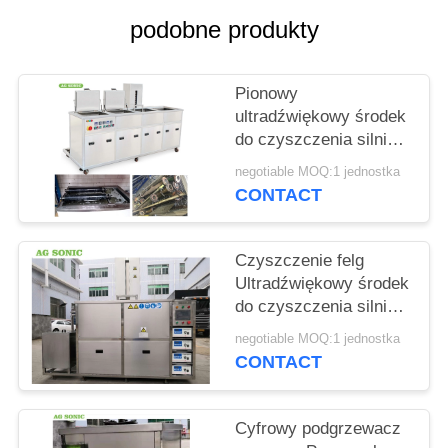
O
podobne produkty
WYCENĘ
Pionowy
SITEMAP
ultradźwiękowy środek
do czyszczenia silnika
PRIVACY
360 l 28 kHz 3600 W z
negotiable MOQ:1 jednostka
pokrywą na zawiasach
CONTACT
POLICY
/ drenażem
Czyszczenie felg
Ultradźwiękowy środek
do czyszczenia silnika
z podnośnikiem
negotiable MOQ:1 jednostka
hydraulicznym
CONTACT
Sterowany PLC
Cyfrowy podgrzewacz