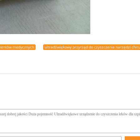
umentów medycznych
ultradźwiękowy przyrząd do czyszczenia narzędzi chir