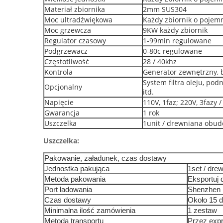
Materiał zbiornika
2mm SUS304
Moc ultradźwiękowa
Każdy zbiornik o pojem
Moc grzewcza
9KW każdy zbiornik
Regulator czasowy
1-99min regulowane
Podgrzewacz
0-80c regulowane
Częstotliwość
28 / 40khz
Kontrola
Generator zewnętrzny, b
System filtra oleju, po
Opcjonalny
itd.
Napięcie
110V, 1faz; 220V, 3fazy /
Gwarancja
1 rok
Uszczelka
1unit / drewniana obu
Uszczelka:
Pakowanie, załadunek, czas dostawy
Jednostka pakująca
1set / dre
Metoda pakowania
Eksportuj
Port ładowania
Shenzhen
Czas dostawy
Około 15 d
Minimalna ilość zamówienia
1 zestaw
Metoda transportu
Przez expr