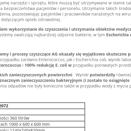
gamę narzędzi i sprzętu, które muszą być utrzymywane w stanie cał
 dla bezpieczeństwa pacjentów i personelu. Utrzymanie takich środ
enia, pozostawiając pacjentów i pracowników narażonych na wirusy,
m dotyczącym opieki zdrowotnej.
niem wykorzystane do czyszczenia i utrzymania obiektów medyc
ystemy zwalczają najbardziej odporne bakterie, w tym
Escherichia 
emy i procesy czyszczące AG okazały się wyjątkowo skuteczne p
rzypadku zarówno Enterococcus, jak i Escherichia coli, wyniki lab
terococcus
i
100% redukcję E. coli w
przypadku porowatych przedmio
tkich zanieczyszczonych powierzchni
. Wyniki
potwierdziły
równie
nacznym zanieczyszczeniu bakteryjnym (i zostało to osiągnięte
ia odpadów nie były konieczne także w przypadku wody z mycia p
2072
ości 360 litrów
rach 1000 x 600 x 600 mm
mności 1140x740x820mm