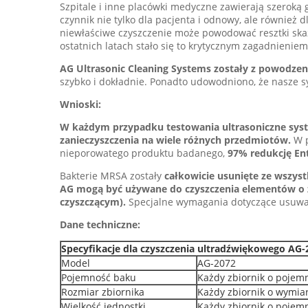
Szpitale i inne placówki medyczne zawierają szeroką 
czynnik nie tylko dla pacjenta i odnowy, ale również
niewłaściwe czyszczenie może powodować resztki skaż
ostatnich latach stało się to krytycznym zagadnienie
AG Ultrasonic Cleaning Systems zostały z powodze
szybko i dokładnie. Ponadto udowodniono, że nasze s
Wnioski:
W każdym przypadku testowania ultrasoniczne syst
zanieczyszczenia na wiele różnych przedmiotów.
W p
nieporowatego produktu badanego,
97% redukcję En
Bakterie MRSA zostały
całkowicie usunięte ze wszys
AG mogą być używane do czyszczenia elementów o z
czyszczącym).
Specjalne wymagania dotyczące usuwan
Dane techniczne:
Specyfikacje dla czyszczenia ultradźwiękowego AG-
Model
AG-2072
Pojemność baku
Każdy zbiornik o pojemn
Rozmiar zbiornika
Każdy zbiornik o wymia
Wielkość jednostki
Każdy zbiornik o poje