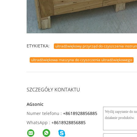
ETYKIETKA:
ultradźwiękowy przyrząd do czyszczenia instr
ultradźwiękowa maszyna do czyszczenia ultradźwiękowego
SZCZEGÓŁY KONTAKTU
AGsonic
Numer telefonu :
+8618928856885
WhatsApp :
+
8618928856885