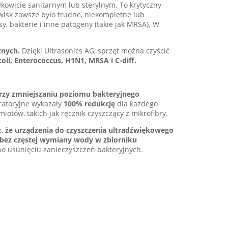
kowicie sanitarnym lub sterylnym. To krytyczny
owisk zawsze było trudne, niekompletne lub
 bakterie i inne patogeny (takie jak MRSA). W
znych.
Dzięki Ultrasonics AG, sprzęt można czyścić
coli, Enterococcus, H1N1, MRSA i C-diff.
rzy zmniejszaniu poziomu bakteryjnego
oratoryjne wykazały
100% redukcję
dla każdego
tów, takich jak ręcznik czyszczący z mikrofibry.
ż,
że urządzenia do czyszczenia ultradźwiękowego
 bez częstej wymiany wody w zbiorniku
o usunięciu zanieczyszczeń bakteryjnych.