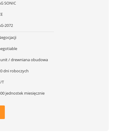
AG SONIC
CE
AG-2072
egocjacji
negotiable
1unit / drewniana obudowa
20 dni roboczych
T/T
300 jednostek miesięcznie