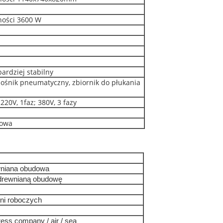
ności 3600 W
ardziej stabilny
dnośnik pneumatyczny, zbiornik do płukania
 220V, 1faz; 380V, 3 fazy
dowa
wniana obudowa
 drewnianą obudowę
ni roboczych
ess company / air / sea