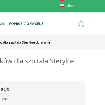
Polish
AMI
POPROSIĆ O WYCENĘ
dla szpitala Sterylne działanie
ów dla szpitala Sterylne
acje
CHINY