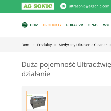
ultrasonic@agsonic.com
DOM
PRODUKTY
POKAZ VR
O NAS
WYC
Dom
Produkty
Medyczny Ultrasonic Cleaner
Duża pojemność Ultradźwięk
działanie