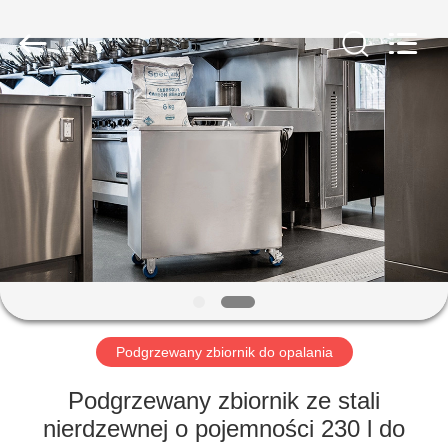
AG
Sonic
Technology
limited.
All
Rights
Reserved.
DOM
PRODUKTY
POKAZ
VR
O
NAS
Podgrzewany zbiornik do opalania
Podgrzewany zbiornik ze stali
WYCIECZKA
nierdzewnej o pojemności 230 l do