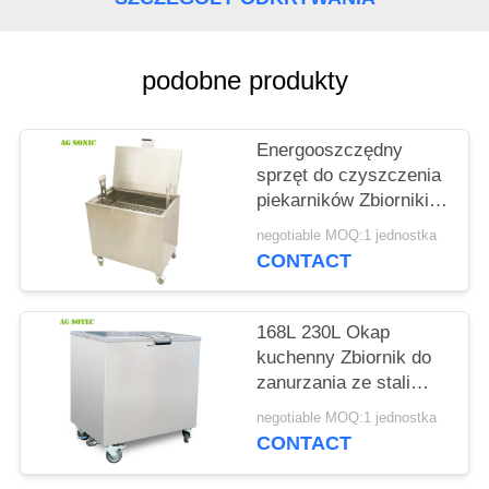
O
WYCENĘ
podobne produkty
SITEMAP
Energooszczędny
sprzęt do czyszczenia
PRIVACY
piekarników Zbiorniki
POLICY
ze stali nierdzewnej
negotiable MOQ:1 jednostka
304 do czyszczenia
CONTACT
kuchni
168L 230L Okap
kuchenny Zbiornik do
zanurzania ze stali
nierdzewnej z
negotiable MOQ:1 jednostka
blokowanymi kółkami
CONTACT