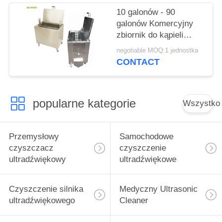
10 galonów - 90
galonów Komercyjny
zbiornik do kąpieli
kuchennych z
negotiable MOQ:1 jednostka
blokowanymi kółkami
CONTACT
popularne kategorie
Wszystko
Przemysłowy
Samochodowe
czyszczacz
czyszczenie
ultradźwiękowy
ultradźwiękowe
Czyszczenie silnika
Medyczny Ultrasonic
ultradźwiękowego
Cleaner