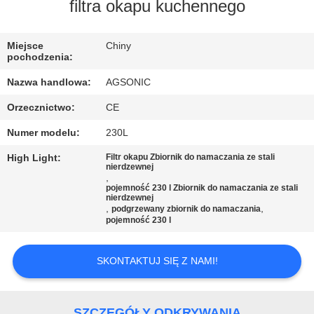
PO
filtra okapu kuchennego
FABRYCE
Miejsce
Chiny
pochodzenia:
KONTROLA
Nazwa handlowa:
AGSONIC
JAKOŚCI
Orzecznictwo:
CE
Numer modelu:
230L
SKONTAKTUJ
SIĘ
High Light:
Filtr okapu Zbiornik do namaczania ze stali
nierdzewnej
,
Z
pojemność 230 l Zbiornik do namaczania ze stali
nierdzewnej
NAMI
,
,
podgrzewany zbiornik do namaczania
pojemność 230 l
AKTUALNOŚCI
SKONTAKTUJ SIĘ Z NAMI!
POPROSIĆ
SZCZEGÓŁY ODKRYWANIA