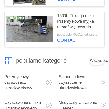
Suszenie Filtracja
1500L Filtracja oleju
Przemysłowa myjka
ultradźwiękowa do
turbosprężarki /
negotiable MOQ:1 jednostka
elementu lotniczego
CONTACT
popularne kategorie
Wszystko
Przemysłowy
Samochodowe
czyszczacz
czyszczenie
ultradźwiękowy
ultradźwiękowe
Czyszczenie silnika
Medyczny Ultrasonic
ultradźwiękowego
Cleaner