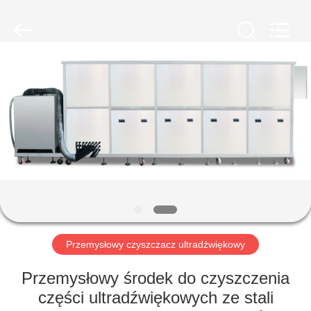
AG
Sonic
Technology
limited.
All
Rights
Reserved.
DOM
PRODUKTY
POKAZ
VR
O
NAS
Przemysłowy czyszczacz ultradźwiękowy
Przemysłowy środek do czyszczenia
WYCIECZKA
części ultradźwiękowych ze stali