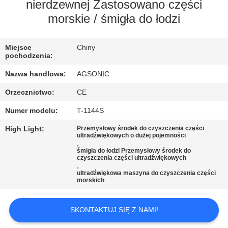
PO
nierdzewnej Zastosowano części
morskie / śmigła do łodzi
FABRYCE
Miejsce
Chiny
KONTROLA
pochodzenia:
JAKOŚCI
Nazwa handlowa:
AGSONIC
Orzecznictwo:
CE
SKONTAKTUJ
Numer modelu:
T-1144S
SIĘ
High Light:
Przemysłowy środek do czyszczenia części
Z
ultradźwiękowych o dużej pojemności
,
NAMI
śmigła do łodzi Przemysłowy środek do
czyszczenia części ultradźwiękowych
,
ultradźwiękowa maszyna do czyszczenia części
AKTUALNOŚCI
morskich
SKONTAKTUJ SIĘ Z NAMI!
POPROSIĆ