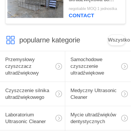
turbosprężarki /
negotiable MOQ:1 jednostka
elementu lotniczego
CONTACT
popularne kategorie
Wszystko
Przemysłowy
Samochodowe
czyszczacz
czyszczenie
ultradźwiękowy
ultradźwiękowe
Czyszczenie silnika
Medyczny Ultrasonic
ultradźwiękowego
Cleaner
Laboratorium
Mycie ultradźwięków
Ultrasonic Cleaner
dentystycznych