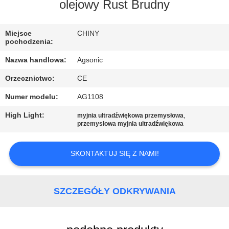
PO
olejowy Rust Brudny
FABRYCE
Miejsce
CHINY
pochodzenia:
KONTROLA
Nazwa handlowa:
Agsonic
JAKOŚCI
Orzecznictwo:
CE
Numer modelu:
AG1108
SKONTAKTUJ
SIĘ
High Light:
,
myjnia ultradźwiękowa przemysłowa
przemysłowa myjnia ultradźwiękowa
Z
NAMI
SKONTAKTUJ SIĘ Z NAMI!
AKTUALNOŚCI
SZCZEGÓŁY ODKRYWANIA
POPROSIĆ