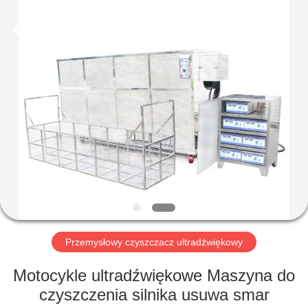
AG
Sonic
Technology
limited.
All
Rights
Reserved.
DOM
PRODUKTY
POKAZ
VR
O
NAS
Przemysłowy czyszczacz ultradźwiękowy
Motocykle ultradźwiękowe Maszyna do
WYCIECZKA
czyszczenia silnika usuwa smar