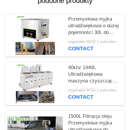
podobne produkty
O
WYCENĘ
Przemysłowa myjka
ultradźwiękowa o dużej
SITEMAP
pojemności 30L do
czyszczenia gaźników
negotiable MOQ:1 jednostka
/ tłoków
PRIVACY
CONTACT
POLICY
40khz 1440L
Ultradźwiękowa
maszyna czyszcząca
4 Zbiorniki
negotiable MOQ:1 jednostka
Czyszczenie Płukanie
CONTACT
Suszenie Filtracja
1500L Filtracja oleju
Przemysłowa myjka
ultradźwiękowa do